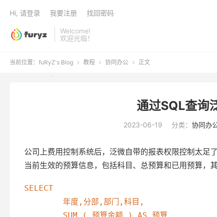
Hi, 请登录
我要注册
找回密码
Welcome!
欢迎光临！
当前位置：
fuRyZ's Blog
教程
协同办公
正文



通过SQL查询
2023-06-19
分类：
协同办
公司上费用控制系统后，泛微自带的报表权限控制太足
当前生效的预算信息，包括科目、总预算和已用预算，
SELECT

	年度,分部,部门,科目,

	SUM ( 预算金额 ) AS 预算 ,
