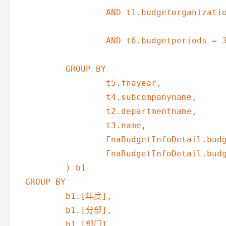
		AND t1.budgetorganizationid = 1574 --部门标志

		AND t6.budgetperiods = 3 --账套年度代码标志

	GROUP BY

		t5.fnayear,

		t4.subcompanyname,

		t2.departmentname,

		t3.name,

		FnaBudgetInfoDetail.budgetperiodslist,

		FnaBudgetInfoDetail.budgetaccount 

	) b1 

GROUP BY

	b1.[年度],

	b1.[分部],

	b1.[部门],
