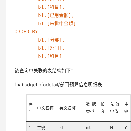
	b1.[科目],

	b1.[已用金额],

	b1.[审批中金额]

ORDER BY

	b1.[分部],

	b1.[部门],

该查询中关联的表结构如下：
fnabudgetinfodetail/部门预算信息明细表
序
数据
长
允许
主
中文名称
英文名称
号
类型
度
空值
键
1
主键
id
int
N
Y