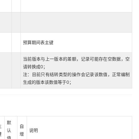
预算期间表主键
当前版本与上一版本的差额，记录可能存在空数据，空
请转换成0；
注：目前只有结转类型的操作会记录该数值，正常编制
生成的版本该数值等于0；
默
主
自
认
说明
键
增
值