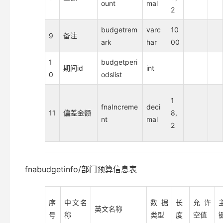
ount
mal
2
budgetrem
varc
10
9
备注
ark
har
00
1
budgetperi
期间id
int
0
odslist
1
fnaIncreme
deci
11
偏差金额
8,
nt
mal
2
fnabudgetinfo/部门预算信息表
序
中文名
数据
长
允许
英文名称
号
称
类型
度
空值