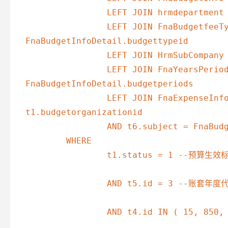
		LEFT JOIN hrmdepartment t2 ON t2.id = t1.budgetorganizationid

		LEFT JOIN FnaBudgetfeeType t3 ON t3.id = 
FnaBudgetInfoDetail.budgettypeid

		LEFT JOIN HrmSubCompany t4 ON t4.id = t2.subcompanyid1

		LEFT JOIN FnaYearsPeriods t5 ON t5.id = 
FnaBudgetInfoDetail.budgetperiods

		LEFT JOIN FnaExpenseInfo t6 ON t6.organizationid = 
t1.budgetorganizationid 

		AND t6.subject = FnaBudgetInfoDetail.budgettypeid 

	WHERE

		t1.status = 1 --预算生效标志

		AND t5.id = 3 --账套年度代码标志l

		AND t4.id IN ( 15, 850, 396, 397 ) -- 分部标志
