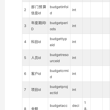
部门预算
budgetinfoi
2
int
信息id
d
年度期间I
budgetperi
3
int
D
ods
budgettyp
4
科目id
int
eid
budgetreso
5
人员id
int
urceid
budgetcrmi
6
客户id
int
d
budgetproj
7
项目id
int
ectid
1
budgetacc
deci
8
金额
8,