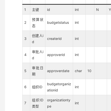
1
主键
id
int
N
Y
预算状
2
budgetstatus
int
态
创建人i
3
createrid
int
d
审批人i
4
approverid
int
d
审批日
5
approverdate
char
10
期
budgetorganiz
6
组织ID
int
ationid
组织ID
organizationty
7
int
类型
pe