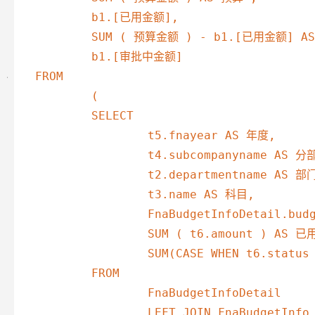
	b1.[已用金额],

	SUM ( 预算金额 ) - b1.[已用金额] AS 可用金额,

	b1.[审批中金额]

FROM

	(

	SELECT

		t5.fnayear AS 年度,

		t4.subcompanyname AS 分部,

		t2.departmentname AS 部门,

		t3.name AS 科目,

		FnaBudgetInfoDetail.budgetaccount AS 预算金额 ,

		SUM ( t6.amount ) AS 已用金额,

		SUM(CASE WHEN t6.status = 0 THEN t6.amount ELSE 0 END) AS 审批中金额

	FROM

		FnaBudgetInfoDetail

		LEFT JOIN FnaBudgetInfo t1 ON t1.id= FnaBudgetInfoDetail.budgetinfoid
