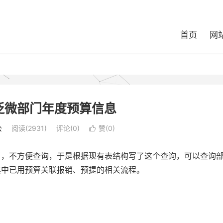
首页
网
泛微部门年度预算信息
公
阅读(2931)
评论(0)
赞(
0
)

了，不方便查询，于是根据现有表结构写了这个查询，可以查询
其中已用预算关联报销、预提的相关流程。