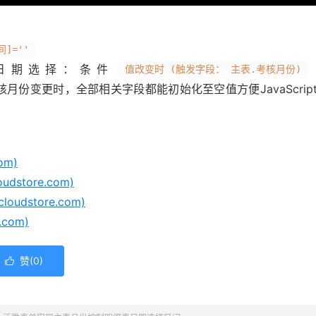
]=''
日期选择：条件
值改变时 (触发字段： 主表.考核月份)
月份变更时，全部相关字段都能初始化至空值方便JavaScrip
om)
dstore.com)
oudstore.com)
.com)
赞(
0
)
