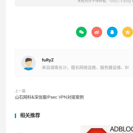
未经允许不得转载：
fuRyZ's Blog




fuRyZ
来自湖南长沙，擅长网络运维、服务器运维、BI
上一篇
山石网科&深信服IPsec VPN对接案例
相关推荐