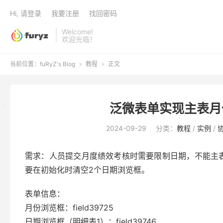
Hi, 请登录
我要注册
找回密码
Welcome!
欢迎光临！
当前位置：
fuRyZ's Blog
教程
正文


泛微表单实现主表月
2024-09-29
分类：
教程
/
实例
/
需求：人员提交月度绩效考核时需要限制日期，不能主表月份
要在初始化时清空2个日期浏览框。
表单信息：
月份浏览框：field39725
日期浏览框（明细表1）：field39746