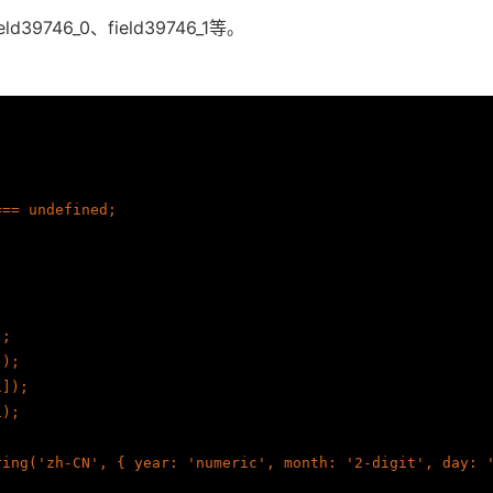
46_0、field39746_1等。