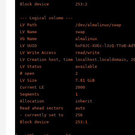
  Block device           253:2

  --- Logical volume ---

  LV Path                /dev/almalinux/swap

  LV Name                swap

  VG Name                almalinux

  LV UUID                hxF0JC-XUEc-l3zQ-TToB-AdTr-SI0y-po9ULJ

  LV Write Access        read/write

  LV Creation host, time localhost.localdomain, 2024-08-30 14:13:56 +0800

  LV Status              available

  # open                 2

  LV Size                7.81 GiB

  Current LE             2000

  Segments               1

  Allocation             inherit

  Read ahead sectors     auto

  - currently set to     256

  Block device           253:1
