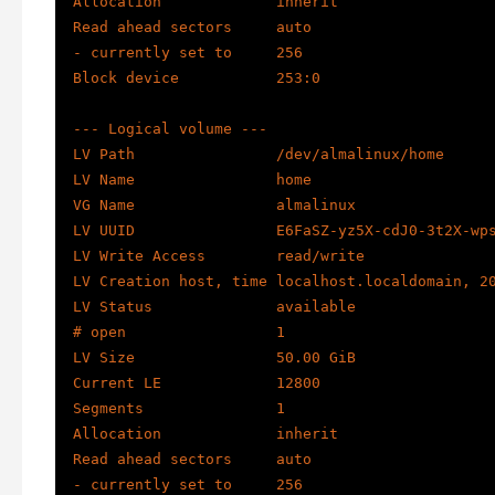
  Allocation             inherit

  Read ahead sectors     auto

  - currently set to     256

  Block device           253:0

  --- Logical volume ---

  LV Path                /dev/almalinux/home

  LV Name                home

  VG Name                almalinux

  LV UUID                E6FaSZ-yz5X-cdJ0-3t2X-wpsj-pLPE-7lmsOx

  LV Write Access        read/write

  LV Creation host, time localhost.localdomain, 2024-08-30 14:13:56 +0800

  LV Status              available

  # open                 1

  LV Size                50.00 GiB

  Current LE             12800

  Segments               1

  Allocation             inherit

  Read ahead sectors     auto

  - currently set to     256
