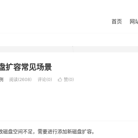
首页
网
x磁盘扩容常见场景
例
阅读(2608)
评论(0)
赞(
0
)

导致磁盘空间不足，需要进行添加新磁盘扩容。