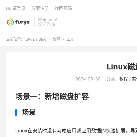
Hi, 请登录
我要注册
找回密码
Welcome!
欢迎光临！
当前位置：
fuRyZ's Blog
教程
正文


Linu
2024-09-30
分类：
教程
/
实
场景一：新增磁盘扩容
场景
Linux在安装时没有考虑应用或应用数据的快速扩展，