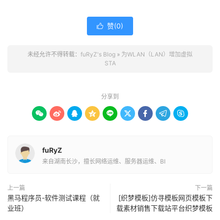
赞(
0
)

未经允许不得转载：
fuRyZ's Blog
»
为WLAN（LAN）增加虚拟
STA
分享到









fuRyZ
来自湖南长沙，擅长网络运维、服务器运维、BI
上一篇
下一篇
黑马程序员-软件测试课程（就
[织梦模板]仿寻模板网页模板下
业班）
载素材销售下载站平台织梦模板